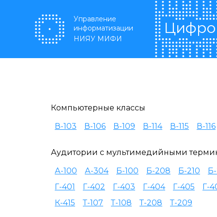
Перейти к основному содержанию
Управление
Цифро
информатизации
НИЯУ МИФИ
Компьютерные классы
В-103
В-106
В-109
В-114
В-115
В-116
Аудитории с мультимедийными терми
А-100
А-304
Б-100
Б-208
Б-210
Б-
Г-401
Г-402
Г-403
Г-404
Г-405
Г-4
К-415
Т-107
Т-108
Т-208
Т-209