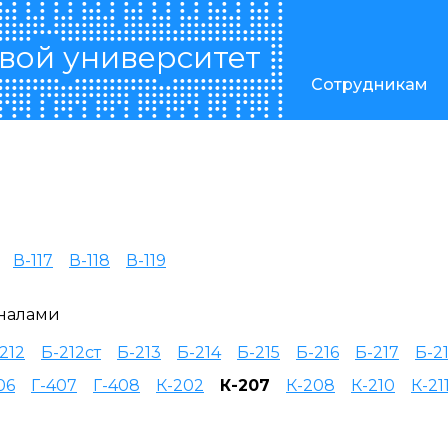
вой университет
Сотрудникам
В-117
В-118
В-119
налами
212
Б-212ст
Б-213
Б-214
Б-215
Б-216
Б-217
Б-2
06
Г-407
Г-408
К-202
К-207
К-208
К-210
К-21