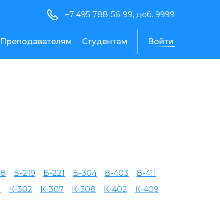
+7 495 788-56-99, доб. 9999
Преподавателям
Студентам
Войти
18
Б-219
Б-221
Б-304
В-403
В-411
1
К-302
К-307
К-308
К-402
К-409