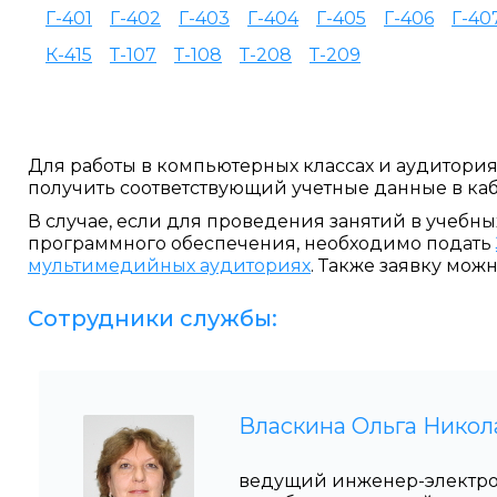
Г-401
Г-402
Г-403
Г-404
Г-405
Г-406
Г-40
К-415
Т-107
Т-108
Т-208
Т-209
Для работы в компьютерных классах и аудитор
получить соответствующий учетные данные в каб. В-
В случае, если для проведения занятий в учебн
программного обеспечения, необходимо подать
мультимедийных аудиториях
. Также заявку можн
Сотрудники службы:
Власкина Ольга Никол
ведущий инженер-электро