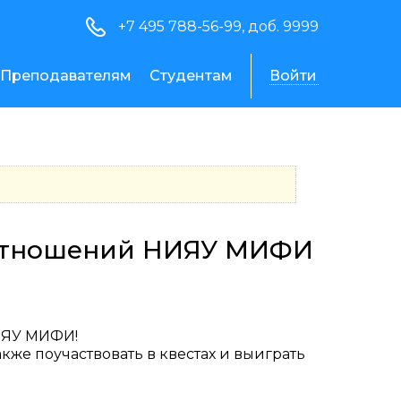
+7 495 788-56-99, доб. 9999
Преподавателям
Студентам
Войти
 отношений НИЯУ МИФИ
ИЯУ МИФИ!
кже поучаствовать в квестах и выиграть