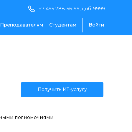
+7 495 788-56-99, доб. 9999
Преподавателям
Студентам
Войти
Получить ИТ-услугу
ичными полномочиями.