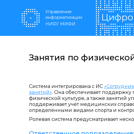
Перейти к основному содержанию
Управление
Цифро
информатизации
НИЯУ МИФИ
Занятия по физической
Система интегрирована с ИС
«Сотрудни
занятий»
. Она обеспечивает поддержку 
физической культуре, а также занятий 
поддерживает учёт медицинских справо
определёнными видами спорта и контро
Ролевая система предусматривает неск
Ответственное подразделение