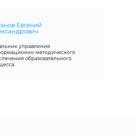
ганов Евгений
ександрович
альник управления
ормационно-методического
спечения образовательного
цесса