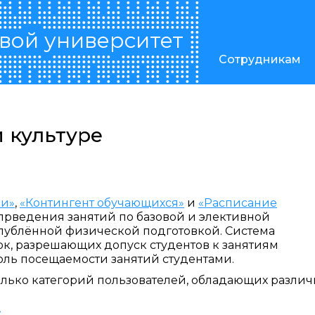
вой университет
Сотрудникам
 культуре
ки»
,
«Контингент обучающихся»
и
«Расписание
прведения занятий по базовой и элективной
углублённой физической подготовкой. Система
к, разрешающих допуск студентов к занятиям
ль посещаемости занятий студентами.
олько категорий пользователей, обладающих разл
: