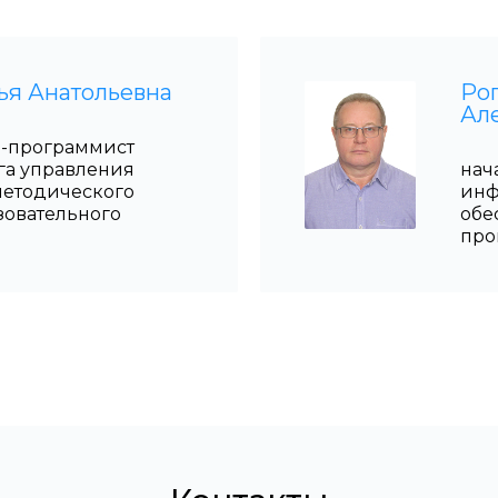
ья Анатольевна
Ро
Ал
-программист
га управления
нач
етодического
инф
зовательного
обе
про